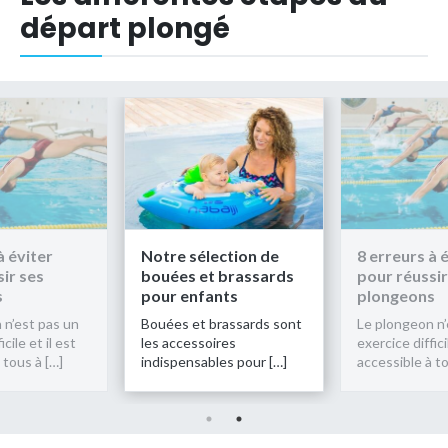
départ plongé
à éviter
Notre sélection de
8 erreurs à 
ir ses
bouées et brassards
pour réussir
s
pour enfants
plongeons
 n’est pas un
Bouées et brassards sont
Le plongeon n’
icile et il est
les accessoires
exercice diffici
 tous à […]
indispensables pour […]
accessible à to