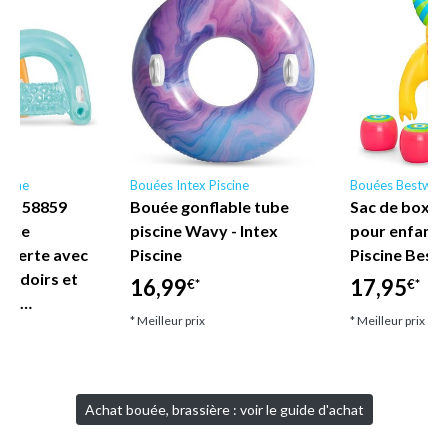
scine
Bouées Intex Piscine
Bouées Bestway
ne - 58859
Bouée gonflable tube
Sac de boxe 
nyle
piscine Wavy - Intex
pour enfant
uverte avec
Piscine
Piscine Best
coudoirs et
16,99
17,95
€*
€*
let…
* Meilleur prix
* Meilleur prix
Achat bouée, brassière : voir le guide d'achat