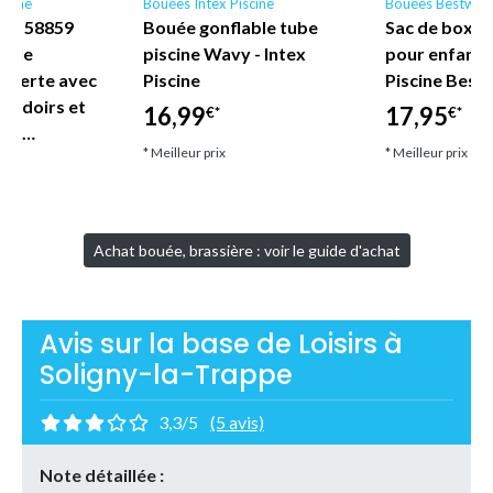
scine
Bouées Intex Piscine
Bouées Bestway
ne - 58859
Bouée gonflable tube
Sac de boxe 
nyle
piscine Wavy - Intex
pour enfant
uverte avec
Piscine
Piscine Best
coudoirs et
16,99
17,95
€*
€*
let…
* Meilleur prix
* Meilleur prix
Achat bouée, brassière : voir le guide d'achat
Avis sur la base de Loisirs à
Soligny-la-Trappe
3,3/5
(5 avis)
Note détaillée :