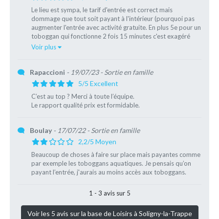
Le lieu est sympa, le tarif d'entrée est correct mais
dommage que tout soit payant à l'intérieur (pourquoi pas
augmenter l'entrée avec activité gratuite. En plus 5e pour un
toboggan qui fonctionne 2 fois 15 minutes c'est exagéré
(journée […]
Voir plus
Rapaccioni
- 19/07/23
- Sortie en famille
5/5 Excellent
C’est au top ? Merci à toute l’équipe.
Le rapport qualité prix est formidable.
Boulay
- 17/07/22
- Sortie en famille
2,2/5 Moyen
Beaucoup de choses à faire sur place mais payantes comme
par exemple les toboggans aquatiques. Je pensais qu’on
payant l’entrée, j'aurais au moins accès aux toboggans.
1 - 3 avis sur 5
Voir les 5 avis sur la base de Loisirs à Soligny-la-Trappe