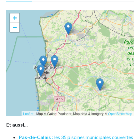
+
−
Leaflet
| Map © Guide-Piscine.fr, Map data & Imagery ©
OpenStreetMap
Et aussi...
Pas-de-Calais
: les 35 piscines municipales couvertes