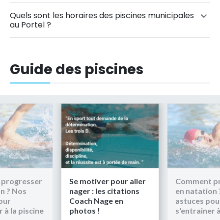
Quels sont les horaires des piscines municipales
au Portel ?
Guide des piscines
tiver pour aller
Comment progresser
Se moti
 : les citations
en natation ? Nos
nager : 
h Nage en
astuces pour
Coach 
os !
s'entrainer à la piscine
photos