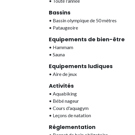
•
Toute l'année
Bassins
•
Bassin olympique de 50 mètres
•
Pataugeoire
Equipements de bien-être
•
Hammam
•
Sauna
Equipements ludiques
•
Aire de jeux
Activités
•
Aquabiking
•
Bébé nageur
•
Cours d'aquagym
•
Leçons de natation
Réglementation
•
Bonnet de bain obligatoire