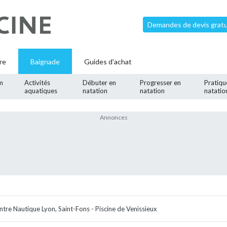
Demandes de devis gratui
re
Baignade
Guides d'achat
m
Activités
Débuter en
Progresser en
Pratiqu
aquatiques
natation
natation
natatio
ntre Nautique Lyon, Saint-Fons - Piscine de Venissieux