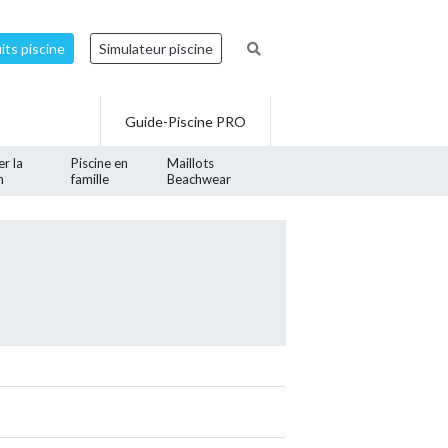
ts piscine
Simulateur piscine
Guide-Piscine PRO
er la
Piscine en
Maillots
n
famille
Beachwear