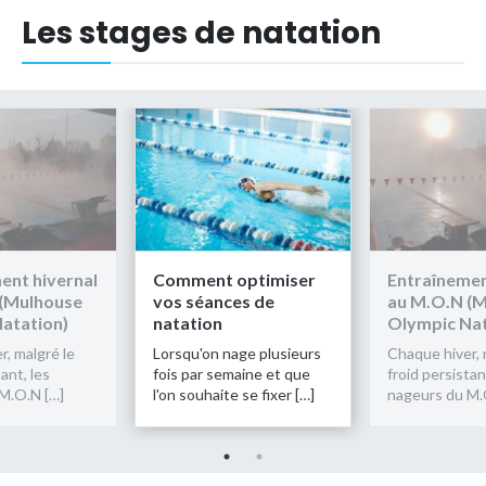
Les stages de natation
ent hivernal
Comment optimiser
Entraînemen
 (Mulhouse
vos séances de
au M.O.N (
atation)
natation
Olympic Nat
r, malgré le
Lorsqu'on nage plusieurs
Chaque hiver, 
ant, les
fois par semaine et que
froid persistan
M.O.N […]
l'on souhaite se fixer […]
nageurs du M.