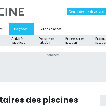
Demandes de devis gratui
re
Baignade
Guides d'achat
m
Activités
Débuter en
Progresser en
Pratiqu
aquatiques
natation
natation
natatio
aires des piscines