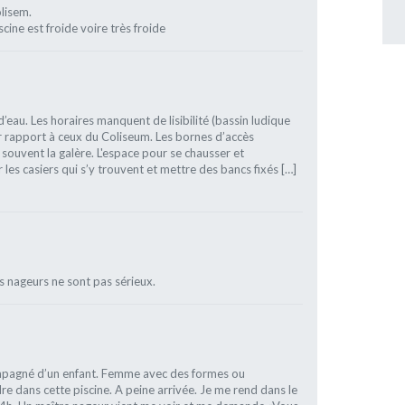
olisem.
cine est froide voire très froide
’eau. Les horaires manquent de lisibilité (bassin ludique
ar rapport à ceux du Coliseum. Les bornes d’accès
t souvent la galère. L'espace pour se chausser et
les casiers qui s’y trouvent et mettre des bancs fixés […]
s nageurs ne sont pas sérieux.
ompagné d’un enfant. Femme avec des formes ou
re dans cette piscine. A peine arrivée. Je me rend dans le