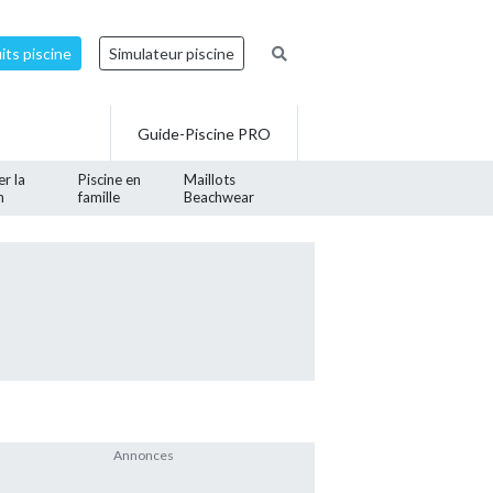
ts piscine
Simulateur piscine
Guide-Piscine PRO
er la
Piscine en
Maillots
n
famille
Beachwear