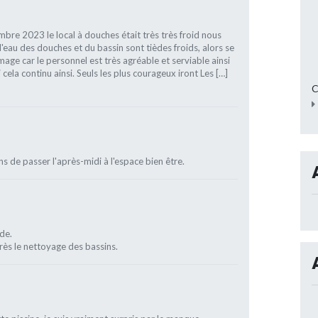
vembre 2023 le local à douches était très très froid nous
l'eau des douches et du bassin sont tièdes froids, alors se
ge car le personnel est très agréable et serviable ainsi
i cela continu ainsi. Seuls les plus courageux iront Les […]
C
s de passer l'après-midi à l'espace bien être.
de.
rès le nettoyage des bassins.