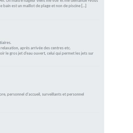
 14h. Un maître nageur vient me voir et me demande «Vous
e bain est un maillot de plage et non de piscine […]
iaires.
relaxation, après arrivée des centres etc.
r le gros jet d'eau ouvert, celui qui permet les jets sur
opre, personnel d'accueil, surveillants et personnel