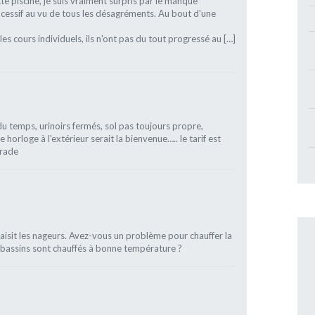
te piscine, je suis vraiment surpris par le manque
excessif au vu de tous les désagréments. Au bout d'une
es cours individuels, ils n'ont pas du tout progressé au […]
 du temps, urinoirs fermés, sol pas toujours propre,
horloge à l'extérieur serait la bienvenue….. le tarif est
grade
e saisit les nageurs. Avez-vous un problème pour chauffer la
s bassins sont chauffés à bonne température ?