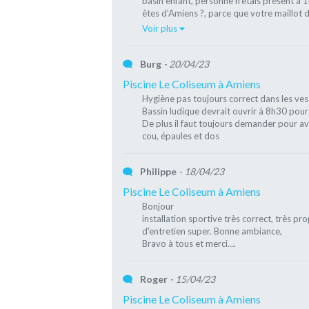
basin enfant, personne n’étais présent à
êtes d’Amiens ?, parce que votre maillot d
Voir plus
Burg
- 20/04/23
Piscine Le Coliseum à Amiens
Hygiène pas toujours correct dans les vest
Bassin ludique devrait ouvrir à 8h30 pour 
De plus il faut toujours demander pour avoi
cou, épaules et dos
Philippe
- 18/04/23
Piscine Le Coliseum à Amiens
Bonjour
installation sportive très correct, très pr
d'entretien super. Bonne ambiance,
Bravo à tous et merci….
Roger
- 15/04/23
Piscine Le Coliseum à Amiens