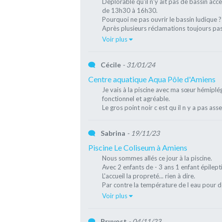
Déplorable qu'il n'y ait pas de bassin acc
de 13h30 à 16h30.
Pourquoi ne pas ouvrir le bassin ludique ?
Après plusieurs réclamations toujours pas
Voir plus
Cécile
- 31/01/24
Centre aquatique Aqua Pôle d'Amiens
Je vais à la piscine avec ma sœur hémiplég
fonctionnel et agréable.
Le gros point noir c est qu il n y a pas as
Sabrina
- 19/11/23
Piscine Le Coliseum à Amiens
Nous sommes allés ce jour à la piscine.
Avec 2 enfants de - 3 ans 1 enfant épilept
L'accueil la propreté... rien à dire.
Par contre la température de l eau pour de
Voir plus
Pruvost
- 04/11/23