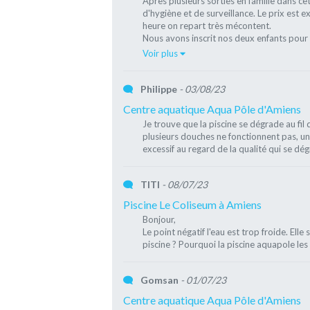
Après plusieurs sorties en famille dans cet
d'hygiène et de surveillance. Le prix est 
heure on repart très mécontent.
Nous avons inscrit nos deux enfants pour l
Voir plus
Philippe
- 03/08/23
Centre aquatique Aqua Pôle d'Amiens
Je trouve que la piscine se dégrade au fil
plusieurs douches ne fonctionnent pas, une 
excessif au regard de la qualité qui se dé
TITI
- 08/07/23
Piscine Le Coliseum à Amiens
Bonjour,
Le point négatif l'eau est trop froide. Ell
piscine ? Pourquoi la piscine aquapole le
Gomsan
- 01/07/23
Centre aquatique Aqua Pôle d'Amiens