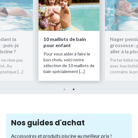
dant la
10 maillots de bain
Nager penda
: puis-je
pour enfant
grossesse : 
piscine ?
aller à la pis
Pour vous aider à faire le
bon choix, voici notre
 ne rime pas
Porter bébé n
sélection de 10 maillots de
ité. Au
avec inactivité
bain spécialement […]
 pratique […]
contraire, la p
Nos guides d'achat
Accessoires et produits piscine au meilleur prix !