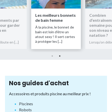
Les meilleurs bonnets
Combien
ements par
de bain femme
d’entraînem
our garder
semaine pou
À la piscine, le bonnet de
u en
son niveau 
bain est loin d'être un
natation ?
atout sexy ! Il sert certes
à protéger les […]
ébute en […]
Lorsqu’on déb
Nos guides d'achat
Accessoires et produits piscine au meilleur prix !
Piscines
Robots