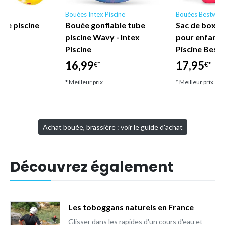
y
Bouées Intex Piscine
Bouées Bestway
age piscine
Bouée gonflable tube
Sac de boxe 
way
piscine Wavy - Intex
pour enfant
Piscine
Piscine Best
16,99
17,95
€*
€*
* Meilleur prix
* Meilleur prix
Achat bouée, brassière : voir le guide d'achat
Découvrez également
Les toboggans naturels en France
Glisser dans les rapides d'un cours d'eau et