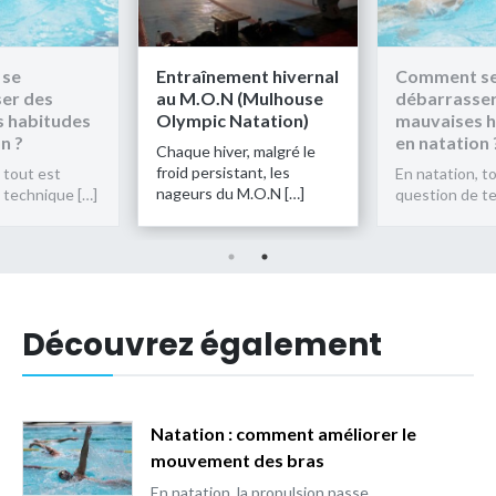
 se
Entraînement hivernal
Comment s
er des
au M.O.N (Mulhouse
débarrasser
 habitudes
Olympic Natation)
mauvaises h
n ?
en natation 
Chaque hiver, malgré le
froid persistant, les
 tout est
En natation, t
nageurs du M.O.N […]
 technique […]
question de t
Découvrez également
Natation : comment améliorer le
mouvement des bras
En natation, la propulsion passe