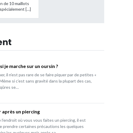
on de 10 maillots
 spécialement […]
ent
si je marche sur un oursin ?
er, il n’est pas rare de se faire piquer par de petites «
 Même si c’est sans gravité dans la plupart des cas,
iqûres se…
r après un piercing
l’endroit où vous vous faites un piercing, il est
e prendre certaines précautions les quelques
ire les quelques mois après sa…