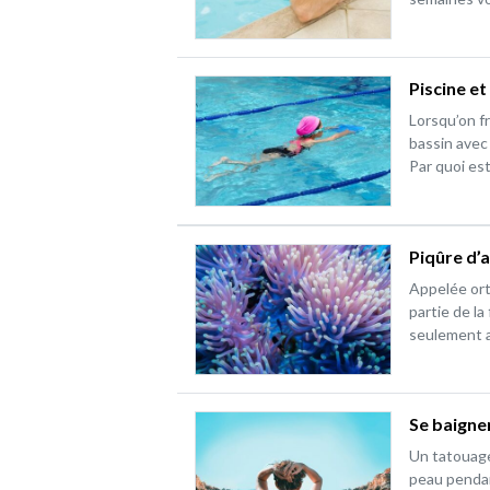
Piscine et
Lorsqu’on fr
bassin avec 
Par quoi es
Piqûre d’
Appelée orti
partie de la
seulement 
Se baigne
Un tatouage,
peau pendan