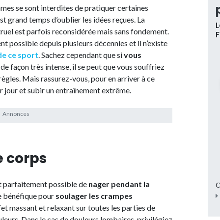
es se sont interdites de pratiquer certaines
est grand temps d’oublier les idées reçues. La
L
truel est parfois reconsidérée mais sans fondement.
t possible depuis plusieurs décennies et il n’existe
de ce sport
. Sachez cependant que si
vous
de façon très intense, il se peut que vous souffriez
 règles. Mais rassurez-vous, pour en arriver à ce
ar jour et subir un entraînement extrême.
e corps
st parfaitement possible de
nager pendant la
C
me bénéfique pour
soulager les crampes
effet massant et relaxant sur toutes les parties de
leurs. Dans le cas de douleurs lombaires, privilégiez