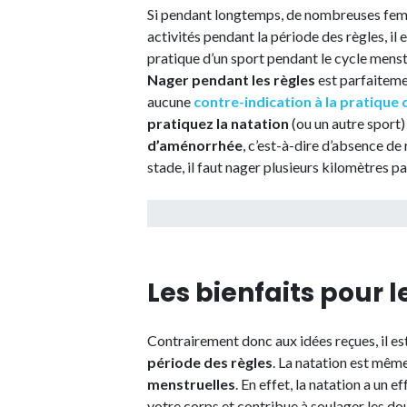
Si pendant longtemps, de nombreuses femm
activités pendant la période des règles, il 
pratique d’un sport pendant le cycle mens
Nager pendant les règles
est parfaitemen
aucune
contre-indication à la pratique 
pratiquez la natation
(ou un autre sport) 
d’aménorrhée
, c’est-à-dire d’absence de
stade, il faut nager plusieurs kilomètres p
Les bienfaits pour l
Contrairement donc aux idées reçues, il e
période des règles
. La natation est mê
menstruelles
. En effet, la natation a un 
votre corps et contribue à soulager les dou