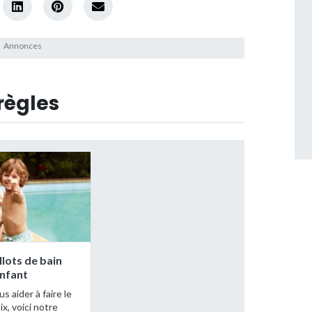
règles
llots de bain
nfant
s aider à faire le
x, voici notre