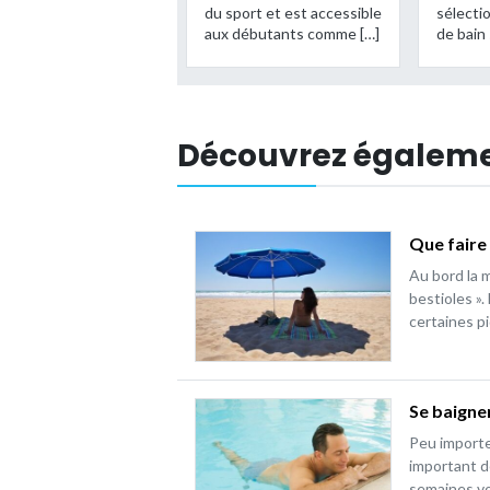
du sport et est accessible
sélecti
aux débutants comme […]
de bain
Découvrez égalem
Que faire 
Au bord la m
bestioles ».
certaines p
Se baigne
Peu importe 
important d
semaines vo