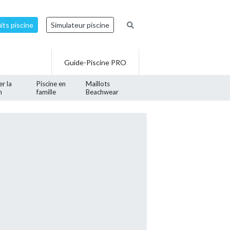
ts piscine
Simulateur piscine
Guide-Piscine PRO
er la
Piscine en
Maillots
n
famille
Beachwear