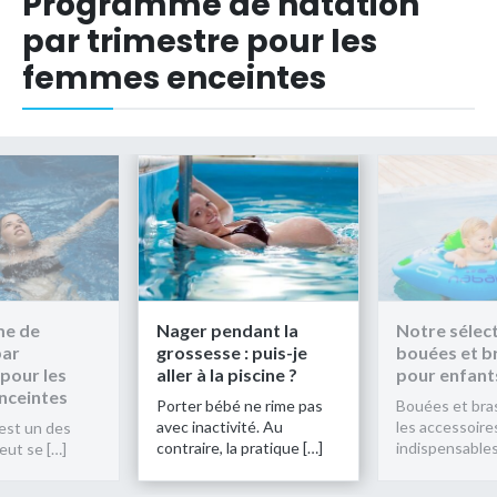
Programme de natation
par trimestre pour les
femmes enceintes
e de
Nager pendant la
Notre sélec
par
grossesse : puis-je
bouées et b
pour les
aller à la piscine ?
pour enfant
nceintes
Porter bébé ne rime pas
Bouées et bra
avec inactivité. Au
les accessoire
 est un des
contraire, la pratique […]
indispensables
eut se […]