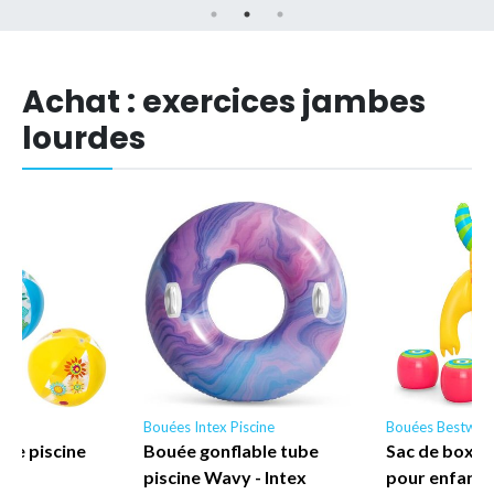
Achat : exercices jambes
lourdes
y
Bouées Intex Piscine
Bouées Bestway
age piscine
Bouée gonflable tube
Sac de boxe 
way
piscine Wavy - Intex
pour enfant