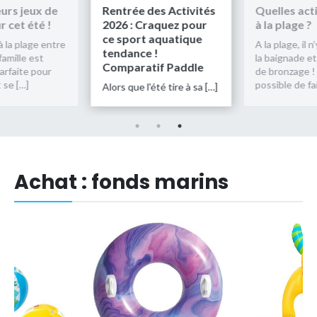
urs jeux de
Rentrée des Activités
Quelles acti
 cet été !
2026 : Craquez pour
à la plage ?
ce sport aquatique
 la plage entre
A la plage, il n
tendance !
amille est
la baignade et
Comparatif Paddle
arfaite pour
de bronzage ! I
se […]
possible de fai
Alors que l'été tire à sa […]
Achat : fonds marins