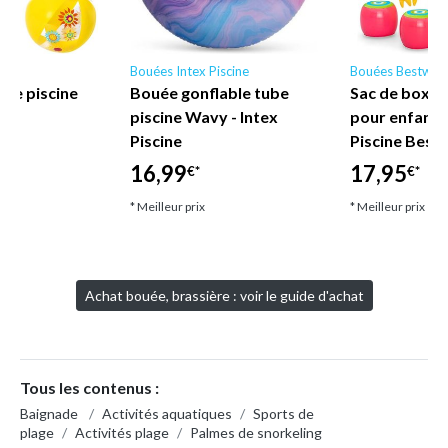
y
Bouées Intex Piscine
Bouées Bestway
age piscine
Bouée gonflable tube
Sac de boxe 
way
piscine Wavy - Intex
pour enfant
Piscine
Piscine Best
16,99
17,95
€*
€*
* Meilleur prix
* Meilleur prix
Achat bouée, brassière : voir le guide d'achat
Tous les contenus :
Baignade
/
Activités aquatiques
/
Sports de
plage
/
Activités plage
/
Palmes de snorkeling