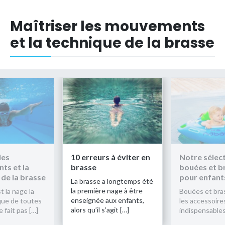
Maîtriser les mouvements
et la technique de la brasse
les
10 erreurs à éviter en
Notre sélec
s et la
brasse
bouées et b
 de la brasse
pour enfant
La brasse a longtemps été
la première nage à être
t la nage la
Bouées et bra
enseignée aux enfants,
que de toutes
les accessoire
alors qu’il s’agit […]
e fait pas […]
indispensables