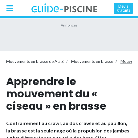
Devis
gratuits
Mouvements en brasse de A à Z
Mouvements en brasse
Mouvemen
Apprendre le
mouvement du «
ciseau » en brasse
Contrairement au crawl, au dos crawlé et au papillon,
la brasse est la seule nage où la propulsion des jambes
a plus d’importance que celle des bras. Si les