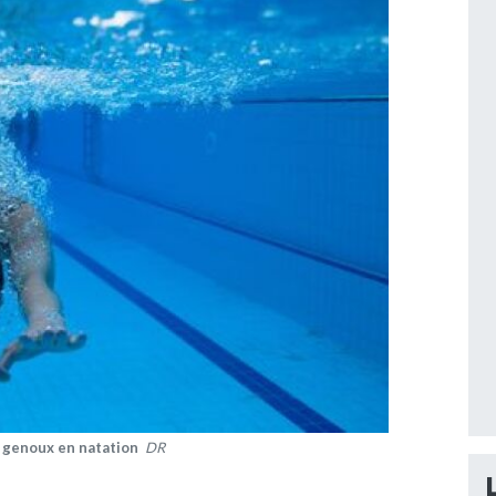
 genoux en natation
DR