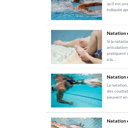
qu’il est po
indiquée a
Natation e
Si la natati
articulation
pratiquent 
à la…
Natation 
La natation
des courbat
peuvent en 
Natation 