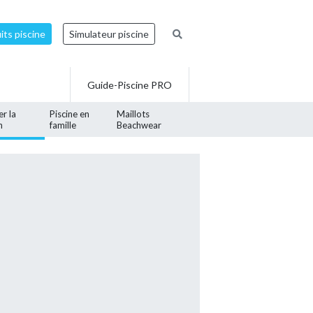
ts piscine
Simulateur piscine
Guide-Piscine PRO
er la
Piscine en
Maillots
n
famille
Beachwear