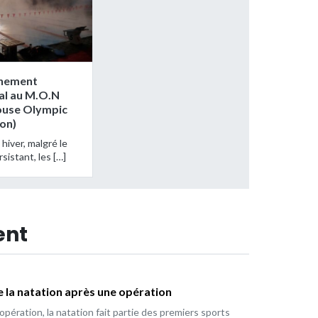
înement
al au M.O.N
ouse Olympic
on)
hiver, malgré le
rsistant, les […]
ent
e la natation après une opération
opération, la natation fait partie des premiers sports