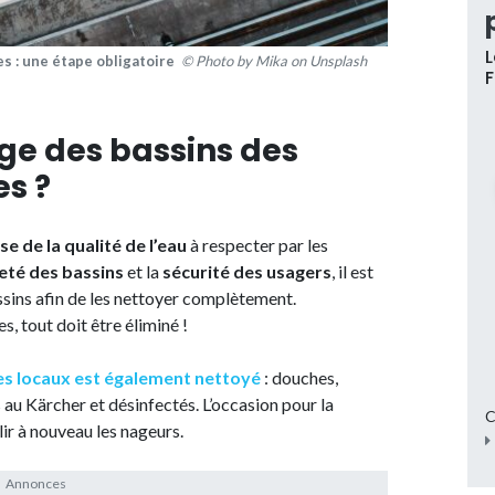
L
es : une étape obligatoire
© Photo by Mika on Unsplash
nge des bassins des
es ?
se de la qualité de l’eau
à respecter par les
eté des bassins
et la
sécurité des usagers
, il est
ssins afin de les nettoyer complètement.
 tout doit être éliminé !
s locaux est également nettoyé
: douches,
s au Kärcher et désinfectés. L’occasion pour la
C
lir à nouveau les nageurs.