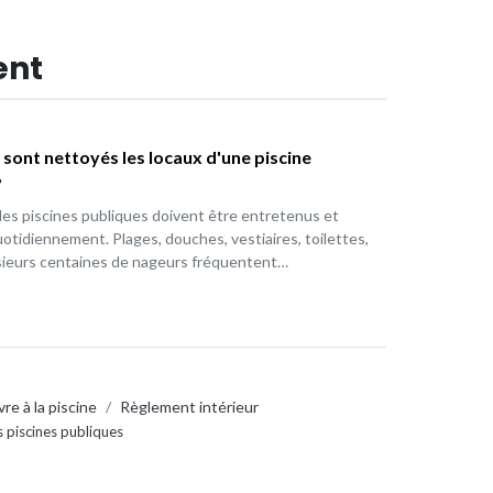
ent
ont nettoyés les locaux d'une piscine
?
des piscines publiques doivent être entretenus et
otidiennement. Plages, douches, vestiaires, toilettes,
sieurs centaines de nageurs fréquentent…
vre à la piscine
/
Règlement intérieur
 piscines publiques