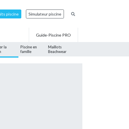
ts piscine
Simulateur piscine
Guide-Piscine PRO
er la
Piscine en
Maillots
n
famille
Beachwear