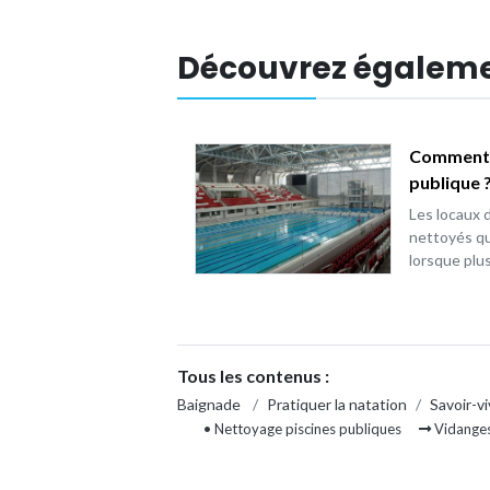
Découvrez égalem
Comment s
publique 
Les locaux 
nettoyés qu
lorsque plu
Tous les contenus :
Baignade
/
Pratiquer la natation
/
Savoir-vi
• Nettoyage piscines publiques
Vidanges