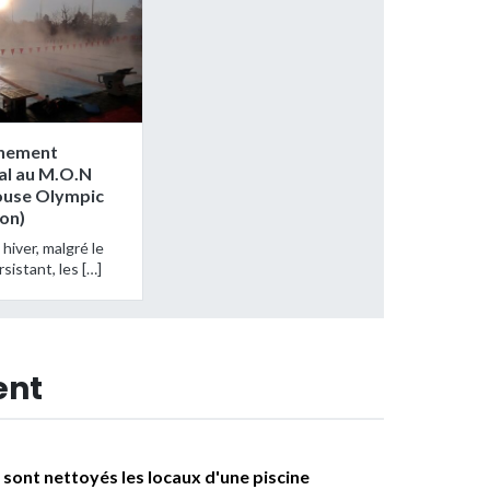
înement
al au M.O.N
ouse Olympic
on)
hiver, malgré le
rsistant, les […]
ent
ont nettoyés les locaux d'une piscine