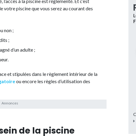
 l’accès à la piscine est réglementé. Et c’est
 de votre piscine que vous serez au courant des
L
u non ;
dits ;
agné d’un adulte ;
ueur.
ce et stipulées dans le règlement intérieur de la
gatoire
ou encore les règles d’utilisation des
C
in de la piscine