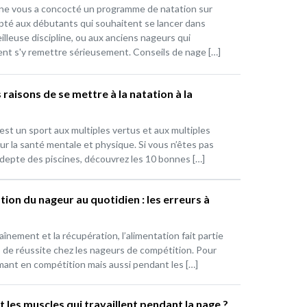
ne vous a concocté un programme de natation sur
té aux débutants qui souhaitent se lancer dans
illeuse discipline, ou aux anciens nageurs qui
ent s'y remettre sérieusement. Conseils de nage […]
raisons de se mettre à la natation à la
est un sport aux multiples vertus et aux multiples
ur la santé mentale et physique. Si vous n’êtes pas
depte des piscines, découvrez les 10 bonnes […]
tion du nageur au quotidien : les erreurs à
aînement et la récupération, l’alimentation fait partie
s de réussite chez les nageurs de compétition. Pour
mant en compétition mais aussi pendant les […]
 les muscles qui travaillent pendant la nage ?