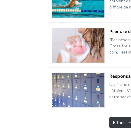
côtoient de
difficile de
Prendre u
"Pas besoin 
Grossière er
coin, il est
Responsabi
La piscine 
côtoient. V
votre sac da
Tous le