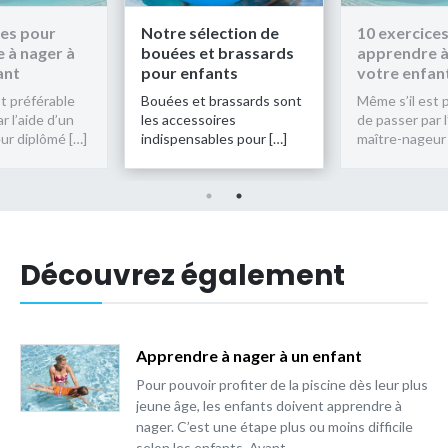
ces pour
Notre sélection de
10 exercice
 à nager à
bouées et brassards
apprendre à
ant
pour enfants
votre enfan
t préférable
Bouées et brassards sont
Même s’il est 
r l’aide d’un
les accessoires
de passer par l
ur diplômé […]
indispensables pour […]
maître-nageur 
Découvrez également
Apprendre à nager à un enfant
Pour pouvoir profiter de la piscine dès leur plus
jeune âge, les enfants doivent apprendre à
nager. C’est une étape plus ou moins difficile
selon les enfants. Avant…