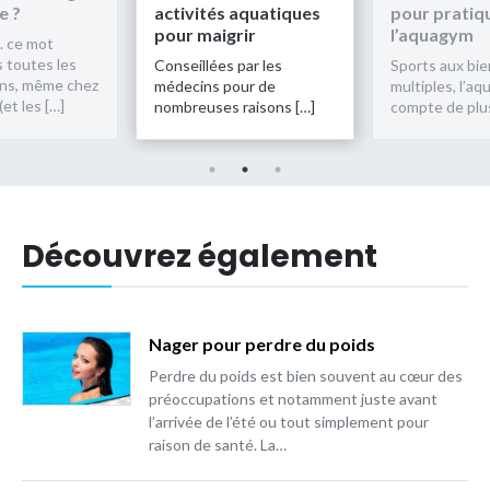
e ?
activités aquatiques
pour pratiq
pour maigrir
l’aquagym
.. ce mot
s toutes les
Conseillées par les
Sports aux bie
ons, même chez
médecins pour de
multiples, l’a
et les […]
nombreuses raisons […]
compte de plus
Découvrez également
Nager pour perdre du poids
Perdre du poids est bien souvent au cœur des
préoccupations et notamment juste avant
l’arrivée de l’été ou tout simplement pour
raison de santé. La…