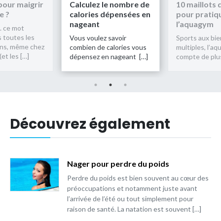
pour maigrir
Calculez le nombre de
10 maillots 
e ?
calories dépensées en
pour pratiq
nageant
l’aquagym
.. ce mot
s toutes les
Vous voulez savoir
Sports aux bie
ons, même chez
combien de calories vous
multiples, l’a
et les […]
dépensez en nageant […]
compte de plus
Découvrez également
Nager pour perdre du poids
Perdre du poids est bien souvent au cœur des
préoccupations et notamment juste avant
l’arrivée de l’été ou tout simplement pour
raison de santé. La natation est souvent […]