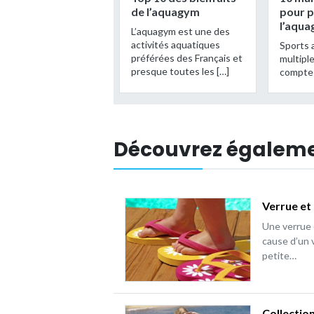
de l’aquagym
pour p
l’aqu
L’aquagym est une des
activités aquatiques
Sports 
préférées des Français et
multipl
presque toutes les […]
compte 
Découvrez égalem
Verrue et 
Une verrue 
cause d’un v
petite…
Collection