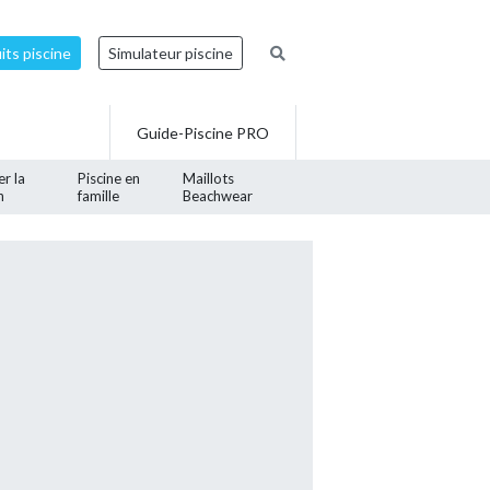
ts piscine
Simulateur piscine
Guide-Piscine PRO
er la
Piscine en
Maillots
n
famille
Beachwear