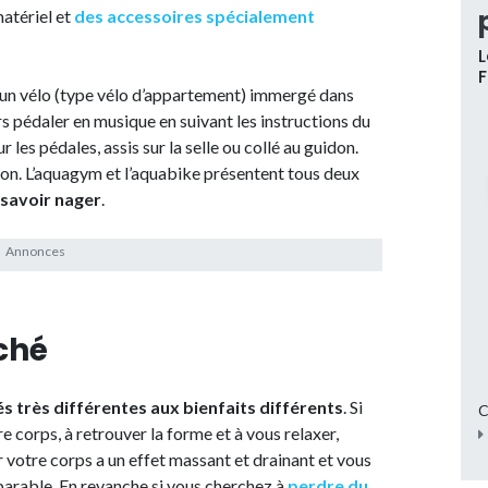
atériel et
des accessoires spécialement
L
r un vélo (type vélo d’appartement) immergé dans
ors pédaler en musique en suivant les instructions du
 les pédales, assis sur la selle ou collé au guidon.
viron. L’aquagym et l’aquabike présentent tous deux
 savoir nager
.
rché
és très différentes aux bienfaits différents
. Si
C
e corps, à retrouver la forme et à vous relaxer,
r votre corps a un effet massant et drainant et vous
arable. En revanche si vous cherchez à
perdre du