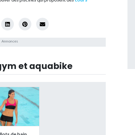
agym et aquabike
llots de bain