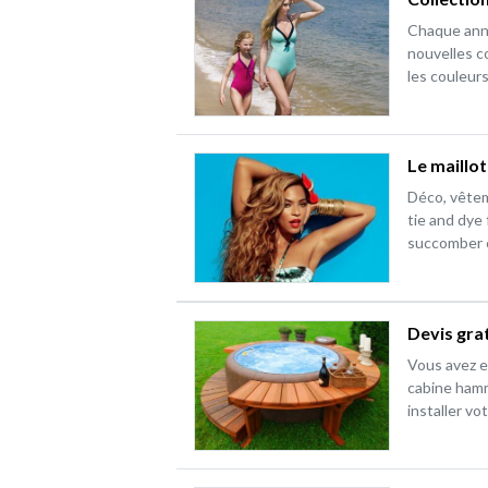
Chaque anné
nouvelles c
les couleurs
Le maillot
Déco, vêtem
tie and dye 
succomber ce
Devis grat
Vous avez e
cabine hamm
installer vo