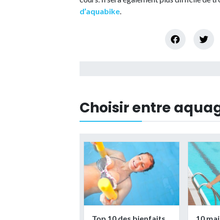
d’aquabike
.
Choisir entre aqu
Top 10 des bienfaits
10 mai