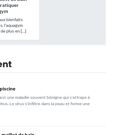
ratiquer
agym
aux bienfaits
es, l’aquagym
de plus en […]
ent
piscine
est une maladie souvent bénigne qui s’attrape à
irus. Le virus s’infiltre dans la peau et forme une
 maillot de bain