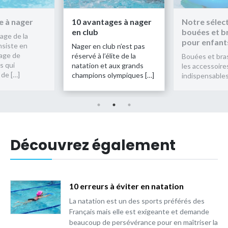
 à nager
10 avantages à nager
Notre sélec
en club
bouées et b
age de la
pour enfant
nsiste en
Nager en club n’est pas
sage de
réservé à l’élite de la
Bouées et bra
 qui
natation et aux grands
les accessoire
de […]
champions olympiques […]
indispensables
Découvrez également
10 erreurs à éviter en natation
La natation est un des sports préférés des
Français mais elle est exigeante et demande
beaucoup de persévérance pour en maîtriser la