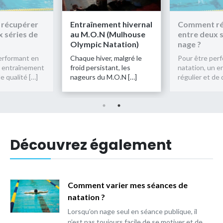
récupérer
Entraînement hivernal
Comment ré
x séries de
au M.O.N (Mulhouse
entre deux s
Olympic Natation)
nage ?
erformant en
Chaque hiver, malgré le
Pour être per
n entraînement
froid persistant, les
natation, un 
de qualité […]
nageurs du M.O.N […]
régulier et de 
Découvrez également
Comment varier mes séances de
natation ?
Lorsqu’on nage seul en séance publique, il
n’est pas toujours facile de se motiver et de